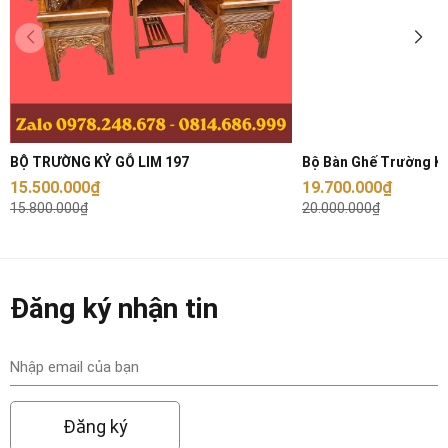
Bao gồm
02 ghế dài, 01 bàn
Cỡ thường: Ghế dài phủ phì 217 cm,
mặt ghế rộng 50 cm, chân ghế
Kích thước
11 chỉ 6.6 cm, bàn rộng 57cm, dài
BỘ TRƯỜNG KỶ GỖ LIM 197
Bộ Bàn Ghế Trường Kỷ
127cm
15.500.000₫
19.700.000₫
15.800.000₫
20.000.000₫
Màu sắc
Cánh gián hoặc theo yêu cầu
Nhận sản xuất theo yêu cầu - Liên hệ 0978.248.678
Đăng ký nhận tin
để nhận tư vấn chi tiết
2. Chất liệu gỗ
Gỗ lim là một loại gỗ quý thuộc nhóm II theo bảng phân
Đăng ký
loại gỗ tiêu chuẩn của Việt Nam. Gỗ nổi tiếng với độ bền