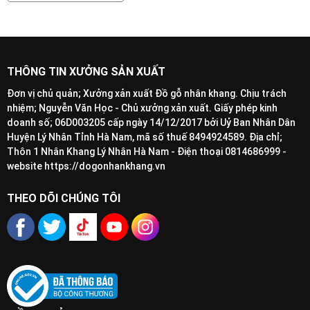
cao, chất gỗ chắc chắn và cứng.
Cây gỗ lim khi trưởng thành có nhiều cao từ 20m - 30m,
thân cây thẳng đứng, vỏ nâu và thân gỗ cũng có màu
THÔNG TIN XƯỞNG SẢN XUẤT
nâu. Đặc biệt, gỗ lim có khả năng chịu lực nén tốt và vân
Đơn vị chủ quản; Xưởng xản xuất Đồ gỗ nhân khang. Chịu trách
nhiệm; Nguyễn Văn Học - Chủ xưởng xản xuất. Giấy phép kinh
gỗ dạng xoắn.
doanh số; 06D003205 cấp ngày 14/12/2017 bởi Uỷ Ban Nhân Dân
Huyện Lý Nhân Tỉnh Hà Nam, mã số thuế 8494924589. Địa chỉ;
Một số đặc điểm của gỗ Lim:
Thôn 1 Nhân Khang Lý Nhân Hà Nam - Điện thoại 0814686999 -
website https://dogonhankhang.vn
- Vân gỗ xoắn đẹp
THEO DÕI CHÚNG TÔI
- Có khả năng chịu lực tốt, rắn chắc và bền bỉ
- Gỗ bám sơn tốt và bền màu
- Gỗ không bị biến dạng, nứt nẻ hay cong vênh do ảnh
hưởng của thời tiết