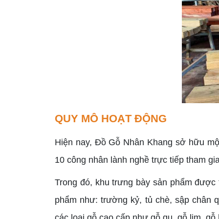
QUY MÔ HOẠT ĐỘNG
Hiện nay, Đồ Gỗ Nhân Khang sở hữu một x
10 công nhân lành nghề trực tiếp tham gia
Trong đó, khu trưng bày sản phẩm được t
phẩm như: trường kỷ, tủ chè, sập chân q
các loại gỗ cao cấp như gỗ gụ, gỗ lim, g