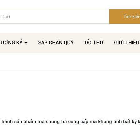
Tìm kiế
RƯỜNG KỶ
SẬP CHÂN QUỲ
ĐỒ THỜ
GIỚI THIỆU
 hành sản phẩm mà chúng tôi cung cấp mà không tính bất kỳ k