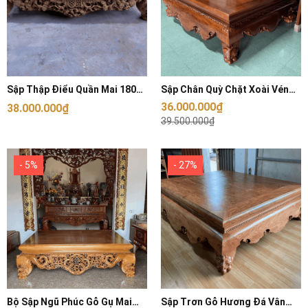
Sập Thập Điểu Quần Mai 180
Sập Chân Quỳ Chặt Xoài Vén
X220
Chỉ
36.000.000₫
38.000.000₫
39.500.000₫
- 5%
- 27%
Bộ Sập Ngũ Phúc Gỗ Gụ Mai
Sập Trơn Gỗ Hương Đá Vân