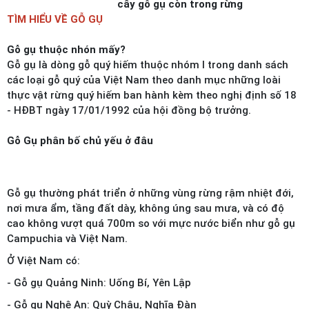
cây gỗ gụ còn trong rừng
TÌM HIỂU VỀ GỖ GỤ
Gỗ gụ thuộc nhón mấy?
Gỗ gụ là dòng gỗ quý hiếm thuộc nhóm I trong danh sách
các loại gỗ quý của Việt Nam theo danh mục những loài
thực vật rừng quý hiếm ban hành kèm theo nghị định số 18
- HĐBT ngày 17/01/1992 của hội đồng bộ trưởng.
Gỗ Gụ phân bố chủ yếu ở đâu
Gỗ gụ thường phát triển ở những vùng rừng rậm nhiệt đới,
nơi mưa ẩm, tầng đất dày, không úng sau mưa, và có độ
cao không vượt quá 700m so với mực nước biển như gỗ gụ
Campuchia và Việt Nam.
Ở Việt Nam có:
- Gỗ gụ Quảng Ninh: Uống Bí, Yên Lập
- Gỗ gụ Nghệ An: Quỳ Châu, Nghĩa Đàn