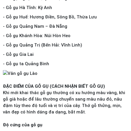
- Gỗ gụ Hà Tĩnh: Kỳ Anh
- Gỗ gụ Huế: Hương Điền, Sông Bồ, Thừa Lưu
- Gỗ gụ Quảng Nam – Đà Nẵng
- Gỗ gụ Khánh Hòa: Núi Hòn Heo
- Gỗ gụ Quảng Trị (Bến Hải: Vĩnh Linh)
- Gỗ gụ Gia Lai
- Gỗ gụ ta Quảng Bình
ĐẶC ĐIỂM CỦA GỖ GỤ (CÁCH NHẬN BIẾT GỖ GỤ)
Khi mới khai thác gỗ gụ thường có xu hướng màu vàng, khi
gỗ già hoặc để lâu thường chuyển sang màu nâu đỏ, nâu
đậm tùy theo độ tuổi và vị trí của cây. Thớ gỗ thửng, mịn,
vân đẹp có hình dáng đa dạng, bắt mắt.
Độ cứng của gỗ gụ