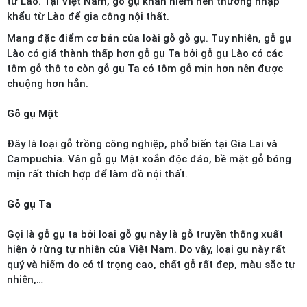
từ Lào. Tại Việt Nam, gỗ gụ khan hiếm nên thường nhập
khẩu từ Lào để gia công nội thất.
Mang đặc điểm cơ bản của loài gỗ gỗ gụ. Tuy nhiên, gỗ gụ
Lào có giá thành thấp hơn gỗ gụ Ta bởi gỗ gụ Lào có các
tôm gỗ thô to còn gỗ gụ Ta có tôm gỗ mịn hơn nên được
chuộng hơn hẳn.
Gỗ gụ Mật
Đây là loại gỗ trồng công nghiệp, phổ biến tại Gia Lai và
Campuchia. Vân gỗ gụ Mật xoắn độc đáo, bề mặt gỗ bóng
mịn rất thích hợp để làm đồ nội thất.
Gỗ gụ Ta
Gọi là gỗ gụ ta bởi loai gỗ gụ này là gỗ truyền thống xuất
hiện ở rừng tự nhiên của Việt Nam. Do vậy, loại gụ này rất
quý và hiếm do có tỉ trọng cao, chất gỗ rất đẹp, màu sắc tự
nhiên,…