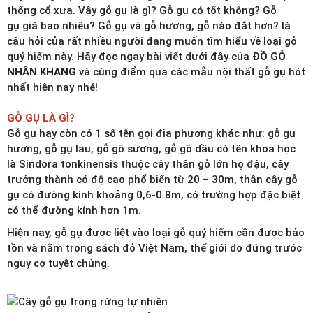
thống cổ xưa. Vậy gỗ gụ là gì? Gỗ gụ có tốt không? Gỗ
gụ giá bao nhiêu? Gỗ gụ và gỗ hương, gỗ nào đắt hơn? là
câu hỏi của rất nhiều người đang muốn tìm hiểu về loại gỗ
quý hiếm này. Hãy đọc ngay bài viết dưới đây của
ĐỒ GỖ
NHÂN KHANG
và cùng điểm qua các mẫu nội thất gỗ gụ hót
nhất hiện nay nhé!
GỖ GỤ LÀ GÌ?
Gỗ gụ hay còn có 1 số tên gọi địa phương khác như: gỗ gụ
hương, gỗ gụ lau, gỗ gõ sương, gỗ gõ dầu có tên khoa học
là Sindora tonkinensis thuộc cây thân gỗ lớn họ đậu, cây
trưởng thành có độ cao phổ biến từ 20 – 30m, thân cây gỗ
gụ có đường kính khoảng 0,6-0.8m, có trường hợp đặc biệt
có thể đường kính hơn 1m.
Hiện nay, gỗ gụ được liệt vào loại gỗ quý hiếm cần được bảo
tồn và nằm trong sách đỏ Việt Nam, thế giới do đứng trước
nguy cơ tuyệt chủng.