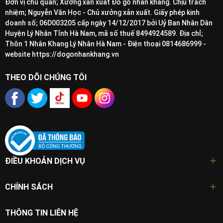
Đơn vị chủ quản; Xưởng xản xuất Đồ gỗ nhân khang. Chịu trách
nhiệm; Nguyễn Văn Học - Chủ xưởng xản xuất. Giấy phép kinh
doanh số; 06D003205 cấp ngày 14/12/2017 bởi Uỷ Ban Nhân Dân
Huyện Lý Nhân Tỉnh Hà Nam, mã số thuế 8494924589. Địa chỉ;
Thôn 1 Nhân Khang Lý Nhân Hà Nam - Điện thoại 0814686999 -
website https://dogonhankhang.vn
THEO DÕI CHÚNG TÔI
ĐIỀU KHOẢN DỊCH VỤ
CHÍNH SÁCH
THÔNG TIN LIÊN HỆ