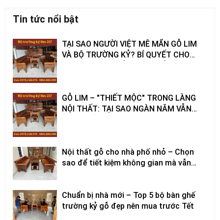
Tin tức nổi bật
TẠI SAO NGƯỜI VIỆT MÊ MẨN GỖ LIM
VÀ BỘ TRƯỜNG KỶ? BÍ QUYẾT CHO
PHÒNG KHÁCH BỀN ĐẸP, TIẾT KIỆM
GỖ LIM – "THIẾT MỘC" TRONG LÀNG
NỘI THẤT: TẠI SAO NGÀN NĂM VẪN
ĐƯỢC SĂN ĐÓN?
Nội thất gỗ cho nhà phố nhỏ – Chọn
sao để tiết kiệm không gian mà vẫn
đẹp?
Chuẩn bị nhà mới – Top 5 bộ bàn ghế
trường kỷ gỗ đẹp nên mua trước Tết