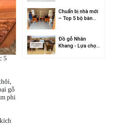
kiệm không gian
Chuẩn bị nhà mới
mà vẫn đẹp?
– Top 5 bộ bàn
ghế trường kỷ gỗ
đẹp nên mua
Đồ gỗ Nhân
trước Tết
Khang - Lựa chọn
hàng đầu cho các
c 5
gia đình Việt
thôi,
oại gỗ
am phi
 kích