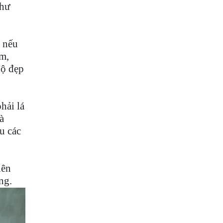
như
ì nếu
m,
độ đẹp
hải lá
à
u các
nên
ng.