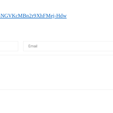
/UC5NGVKcMBn2r9XhFMej-Hdw