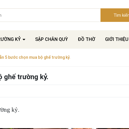
Tìm kiế
RƯỜNG KỶ
SẬP CHÂN QUỲ
ĐỒ THỜ
GIỚI THIỆU
n 5 bước chọn mua bộ ghế trường kỷ.
 ghế trường kỷ.
ường kỷ.