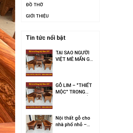
ĐỒ THỜ
GIỚI THIỆU
Tin tức nổi bật
TẠI SAO NGƯỜI
VIỆT MÊ MẨN GỖ
LIM VÀ BỘ
TRƯỜNG KỶ? BÍ
QUYẾT CHO
PHÒNG KHÁCH
GỖ LIM – "THIẾT
BỀN ĐẸP, TIẾT
MỘC" TRONG
KIỆM
LÀNG NỘI THẤT:
TẠI SAO NGÀN
NĂM VẪN ĐƯỢC
SĂN ĐÓN?
Nội thất gỗ cho
nhà phố nhỏ –
Chọn sao để tiết