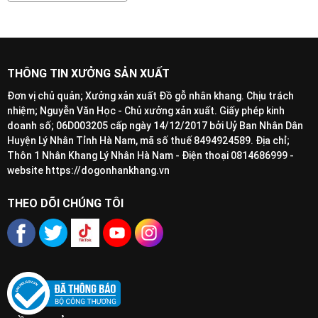
“Nhà ngói cây mít - Sập gụ tủ chè”. Sập gụ tủ chè vẫn
thường thấy ở các gia đình quyền quý và giàu có ngày
xưa, thể hiện sự cao sang và đầy đủ của một gia đình. Tủ
THÔNG TIN XƯỞNG SẢN XUẤT
chè cánh cong của đồ gỗ Nhân Khang có những ưu điểm
Đơn vị chủ quản; Xưởng xản xuất Đồ gỗ nhân khang. Chịu trách
nhiệm; Nguyễn Văn Học - Chủ xưởng xản xuất. Giấy phép kinh
nổi bật sau:
doanh số; 06D003205 cấp ngày 14/12/2017 bởi Uỷ Ban Nhân Dân
Huyện Lý Nhân Tỉnh Hà Nam, mã số thuế 8494924589. Địa chỉ;
Tính thẩm mỹ cao
Thôn 1 Nhân Khang Lý Nhân Hà Nam - Điện thoại 0814686999 -
website https://dogonhankhang.vn
Để tạo điểm nhấn và làm tăng sự sang trọng cho sập tủ,
THEO DÕI CHÚNG TÔI
các nghệ nhân tại Nhân Khang đã khéo léo chạm khắc
hoa văn một cách tinh xảo với các hình tượng như: Văn
Vương Cầu Hiền (Lã Vọng Câu Cá), hoa mai,...Các mẫu hoa
văn đều mang những ý nghĩa phong thủy rất tốt cho gia
chủ.