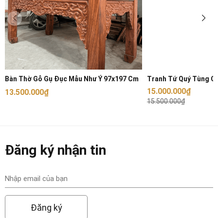
gỗ quý hiếm nhóm I. Đây là một trong những loại gỗ có
giá trị kinh tế cao, được sử dụng để sản xuất nội thất
cao cấp. Gỗ gụ lào có màu nâu đỏ đậm, có thể có các
vân gỗ đen hoặc nâu đậm.
Đặc điểm của gỗ gụ lào:
Bàn Thờ Gỗ Gụ Đục Mẫu Như Ý 97x197 Cm
Tranh Tứ Quý Tùng Cú
15.000.000₫
13.500.000₫
- Gỗ gụ lào có màu sắc đặc trưng, tạo nên vẻ sang trọng
15.500.000₫
và độc đáo.
- Gỗ gụ có độ cứng và chịu được áp lực cao, tránh tình
Đăng ký nhận tin
trạng mối mọt và cong vênh trong quá trình sử dụng.
- Gỗ lào có độ cứng và chịu lực tốt, dễ dàng gia công và
bảo quản.
Đăng ký
3. Ưu điểm nổi bật của tủ chè cánh cong gỗ gụ