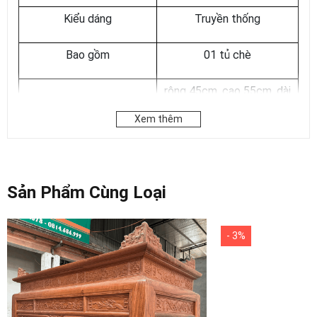
Kiểu dáng
Truyền thống
Bao gồm
01 tủ chè
rộng 45cm, cao 55cm, dài
Kích thước
187cm, cao cả bệ là 75cm
Xem thêm
Cánh gián hoặc theo yêu
Màu sắc
cầu
Sản Phẩm Cùng Loại
Nhận sản xuất theo yêu cầu - Liên hệ 0978.248.678
để nhận tư vấn chi tiết
- 3%
2. Chất liệu gỗ
Sản phẩm được làm bằng chất liệu gỗ gụ lào, thuộc loại